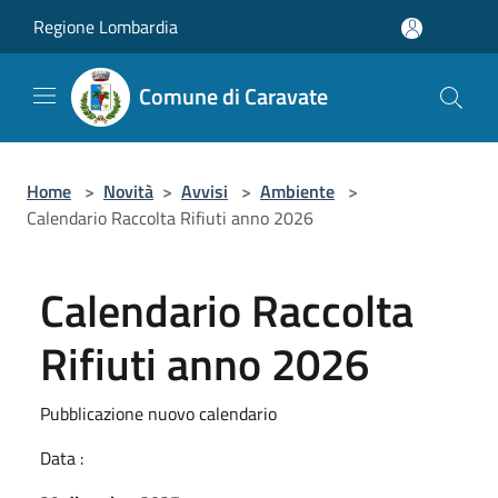
Salta al contenuto principale
Regione Lombardia
Comune di Caravate
Home
>
Novità
>
Avvisi
>
Ambiente
>
Calendario Raccolta Rifiuti anno 2026
Calendario Raccolta
Rifiuti anno 2026
Pubblicazione nuovo calendario
Data :