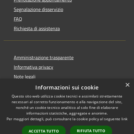
Segnalazione disservizio
FAQ
Richiesta di assistenza
Amministrazione trasparente
Informativa privacy
Note legali
×
Dichiarazione di accessibilità
Informazioni sui cookie
Questo sito web utilizza cookie tecnici e assimilati strettamente
necessari al corretto funzionamento e alla navigazione del sito,
nonché un cookie tecnico analitico al solo fine di elaborare
informazioni statistiche, aggregate e anonime.
RSS
Copyright © 2026 • Comune di
Per maggiori dettagli, può consultare la cookie policy al seguente
link
Accessibilità
Caravate • Powered by
Privacy
Municipium
Accesso
•
RIFIUTA TUTTO
ACCETTA TUTTO