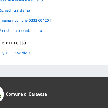
Richiedi Assistenza
Chiama il comune 0332.601261
Prenota un appuntamento
lemi in città
Segnala disservizio
Comune di Caravate