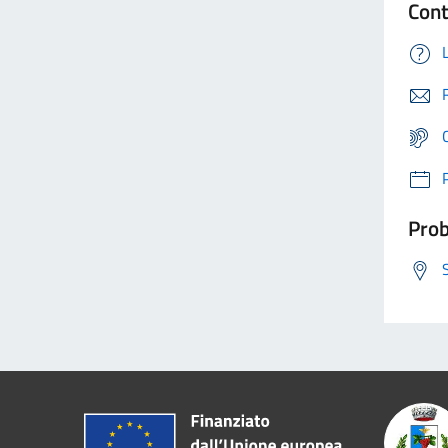
Cont
Prob