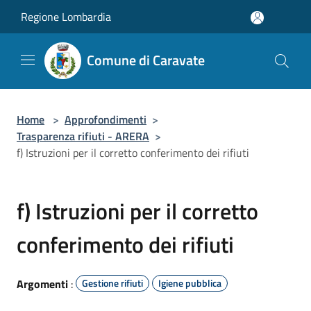
Salta al contenuto principale
Regione Lombardia
Comune di Caravate
Home
>
Approfondimenti
>
Trasparenza rifiuti - ARERA
>
f) Istruzioni per il corretto conferimento dei rifiuti
f) Istruzioni per il corretto
conferimento dei rifiuti
Argomenti
:
Gestione rifiuti
Igiene pubblica