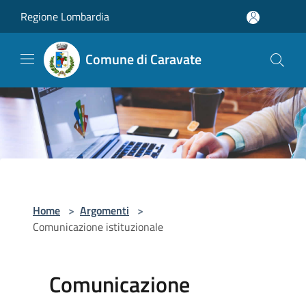
Salta al contenuto principale
Regione Lombardia
Comune di Caravate
Home
>
Argomenti
>
Comunicazione istituzionale
Comunicazione