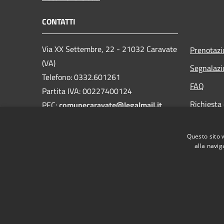
CONTATTI
Via XX Settembre, 22 - 21032 Caravate
Prenotaz
(VA)
Segnalazi
Telefono: 0332.601261
FAQ
Partita IVA: 00227400124
Richiesta 
PEC:
comunecaravate@legalmail.it
Mail:
info@comune.caravate.va.it
Questo sito 
alla navig
RSS
Accessibilità
Privacy
Cookie
Mappa de