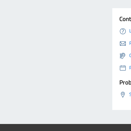
Cont
Prob