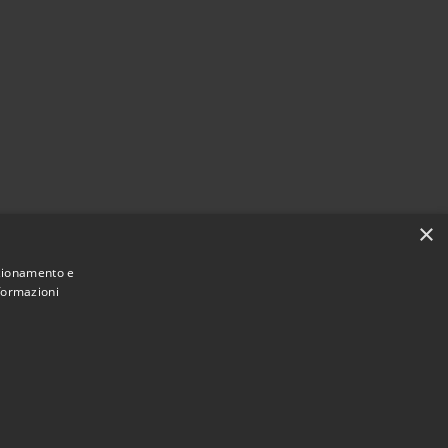
×
nzionamento e
nformazioni
Municipium
Accesso redazione
 Caravate • Powered by
•