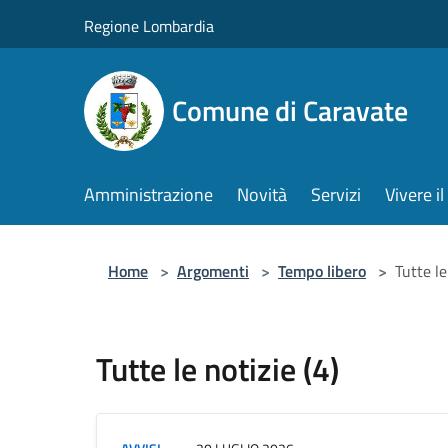
Salta al contenuto principale
Regione Lombardia
Comune di Caravate
Amministrazione
Novità
Servizi
Vivere 
Home
>
Argomenti
>
Tempo libero
>
Tutte le
Tutte le notizie (4)