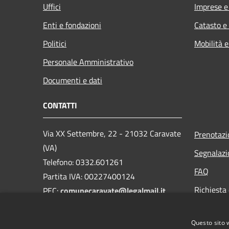
Uffici
Imprese 
Enti e fondazioni
Catasto e
Politici
Mobilità e
Personale Amministrativo
Documenti e dati
CONTATTI
Via XX Settembre, 22 - 21032 Caravate
Prenotaz
(VA)
Segnalazi
Telefono: 0332.601261
FAQ
Partita IVA: 00227400124
Richiesta 
PEC:
comunecaravate@legalmail.it
Mail:
info@comune.caravate.va.it
Questo sito 