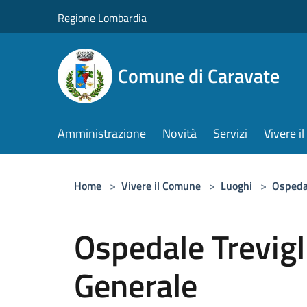
Salta al contenuto principale
Regione Lombardia
Comune di Caravate
Amministrazione
Novità
Servizi
Vivere 
Home
>
Vivere il Comune
>
Luoghi
>
Ospeda
Ospedale Trevigl
Generale