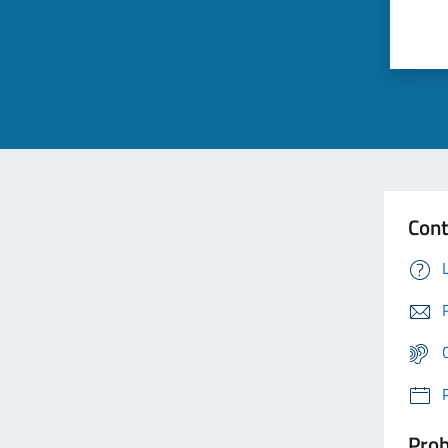
Cont
Prob