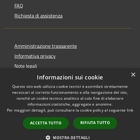
FAQ
Richiesta di assistenza
Amministrazione trasparente
Informativa privacy
Note legali
×
Dichiarazione di accessibilità
Informazioni sui cookie
Questo sito web utilizza cookie tecnici e assimilati strettamente
necessari al corretto funzionamento e alla navigazione del sito,
nonché un cookie tecnico analitico al solo fine di elaborare
informazioni statistiche, aggregate e anonime.
RSS
Copyright © 2026 • Comune di
Per maggiori dettagli, può consultare la cookie policy al seguente
link
Accessibilità
Caravate • Powered by
Privacy
Municipium
Accesso
•
RIFIUTA TUTTO
ACCETTA TUTTO
Cookie
redazione
Mappa del sito
MOSTRA DETTAGLI