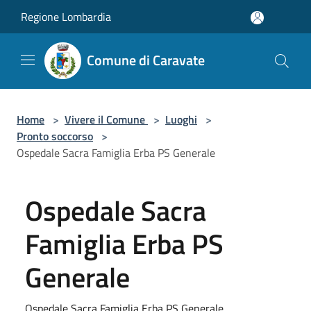
Salta al contenuto principale
Regione Lombardia
Comune di Caravate
Home
>
Vivere il Comune
>
Luoghi
>
Pronto soccorso
>
Ospedale Sacra Famiglia Erba PS Generale
Ospedale Sacra
Famiglia Erba PS
Generale
Ospedale Sacra Famiglia Erba PS Generale