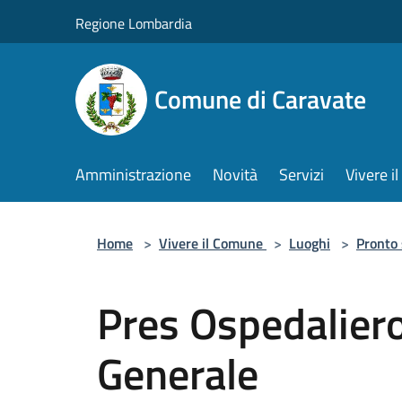
Salta al contenuto principale
Regione Lombardia
Comune di Caravate
Amministrazione
Novità
Servizi
Vivere 
Home
>
Vivere il Comune
>
Luoghi
>
Pronto
Pres Ospedaliero
Generale