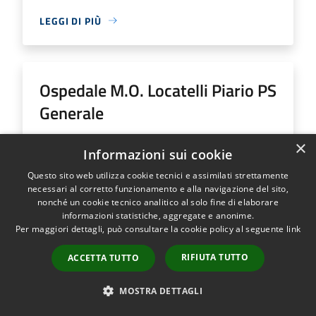
LEGGI DI PIÙ
Ospedale M.O. Locatelli Piario PS
Generale
×
Indirizzo
Via Groppino, 22
Informazioni sui cookie
Ospedale M.O. Locatelli Piario PS Generale...
Questo sito web utilizza cookie tecnici e assimilati strettamente
necessari al corretto funzionamento e alla navigazione del sito,
nonché un cookie tecnico analitico al solo fine di elaborare
informazioni statistiche, aggregate e anonime.
Per maggiori dettagli, può consultare la cookie policy al seguente
link
LEGGI DI PIÙ
RIFIUTA TUTTO
ACCETTA TUTTO
MOSTRA DETTAGLI
Ospedale SS Trinità Romano L.