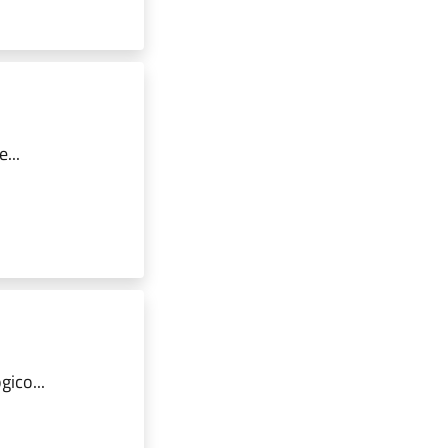
...
ico...