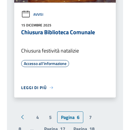
AVVISI
15 DICEMBRE 2025
Chiusura Biblioteca Comunale
Chiusura festività natalizie
Accesso all'informazione
LEGGI DI PIÙ
4
5
Pagina
6
7
Pagina precedente
8
...
Pagina
17
Pagina
18