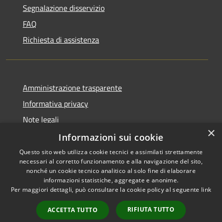
Segnalazione disservizio
FAQ
Richiesta di assistenza
Amministrazione trasparente
Informativa privacy
Note legali
×
Dichiarazione di accessibilità
Informazioni sui cookie
Questo sito web utilizza cookie tecnici e assimilati strettamente
necessari al corretto funzionamento e alla navigazione del sito,
nonché un cookie tecnico analitico al solo fine di elaborare
informazioni statistiche, aggregate e anonime.
RSS
Copyright © 2026 • Comune di
Per maggiori dettagli, può consultare la cookie policy al seguente
link
Accessibilità
Caravate • Powered by
Privacy
Municipium
Accesso
•
RIFIUTA TUTTO
ACCETTA TUTTO
Cookie
redazione