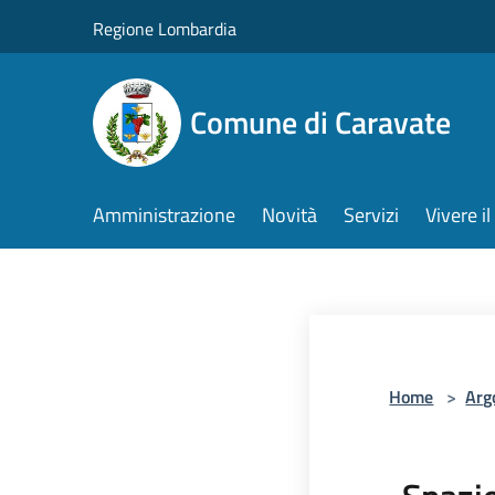
Salta al contenuto principale
Regione Lombardia
Comune di Caravate
Amministrazione
Novità
Servizi
Vivere 
Home
>
Arg