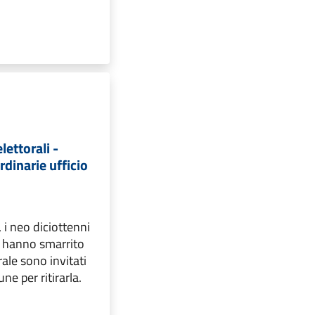
lettorali -
rdinarie ufficio
, i neo diciottenni
e hanno smarrito
rale sono invitati
ne per ritirarla.