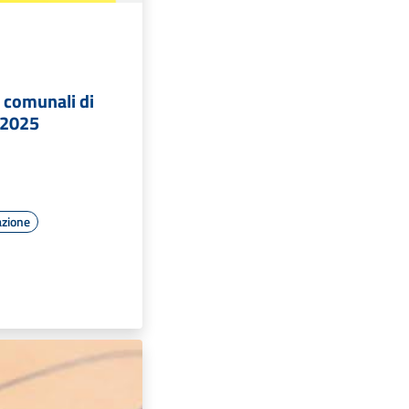
i comunali di
.2025
azione