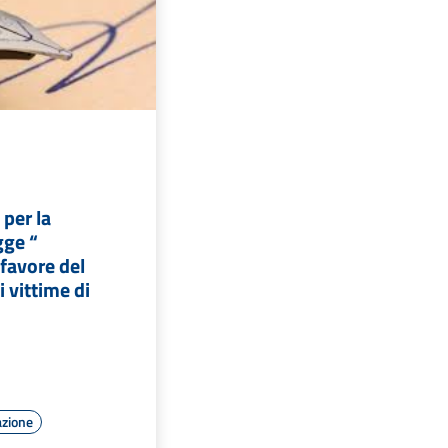
 per la
gge “
favore del
i vittime di
azione