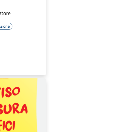
tatore
azione